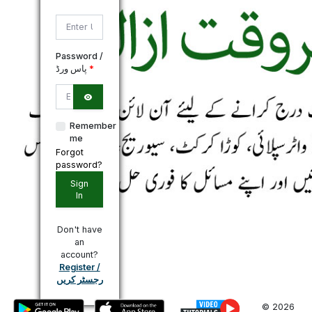
*
Password /
پاس ورڈ
*
Remember
me
Forgot
password?
Sign
In
Don't have
an
account?
Register /
رجسٹر کریں