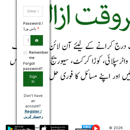
*
Password /
پاس ورڈ
*
Remember
me
Forgot
password?
Sign
In
Don't have
an
account?
Register /
رجسٹر کریں